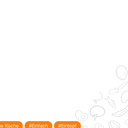
he Küche
#einfach
#Eintopf