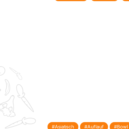
#asiatisch
#Auflauf
#Bowl