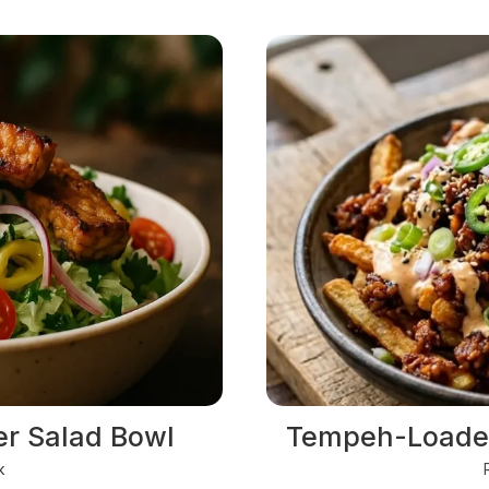
er Salad Bowl
Tempeh-Loaded
k