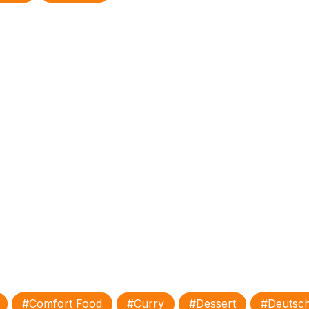
#comfort Food
#Curry
#Dessert
#deutsc