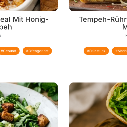
eal Mit Honig-
Tempeh-Rühre
peh
M
k
#gesund
#Ofengericht
#Frühstück
#Mari