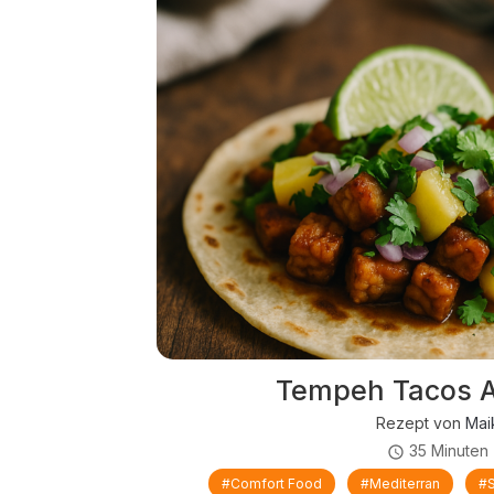
Tempeh Tacos A
Rezept von
Mai
35 Minuten
#comfort Food
#mediterran
#s