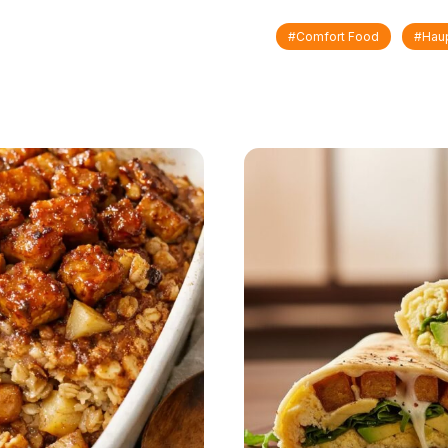
#comfort Food
#Haup