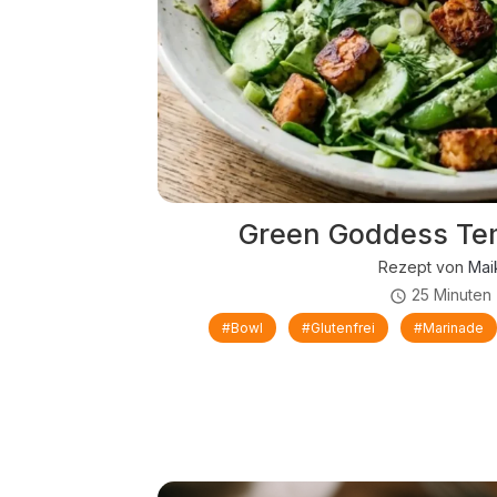
Green Goddess Te
Rezept von
Mai
25 Minuten
#Bowl
#glutenfrei
#Marinade