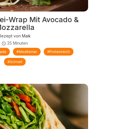
i-Wrap Mit Avocado &
ozzarella
Rezept von
Maik
25 Minuten
nade
#mediterran
#proteinreich
#schnell