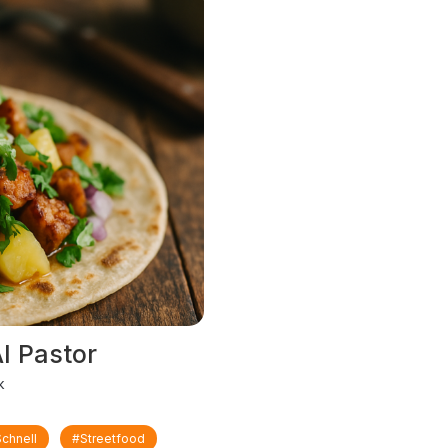
l Pastor
k
chnell
#Streetfood