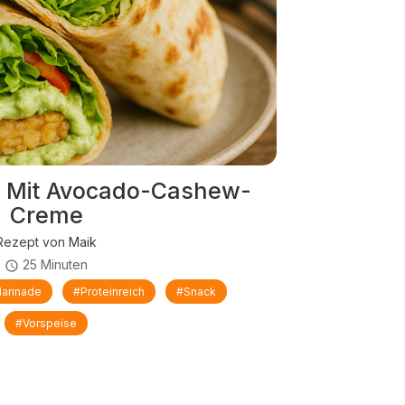
Mit Avocado-Cashew-
Creme
Rezept von
Maik
25 Minuten
arinade
#proteinreich
#Snack
#Vorspeise