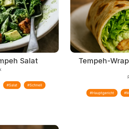
mpeh Salat
Tempeh-Wrap 
k
#Salat
#schnell
#Hauptgericht
#M