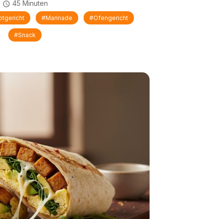
45 Minuten
tgericht
#Marinade
#Ofengericht
#Snack