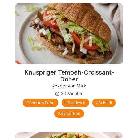
Knuspriger Tempeh-Croissant-
Döner
Rezept von
Maik
30 Minuten
#comfort Food
#Sandwich
#schnell
#Streetfood