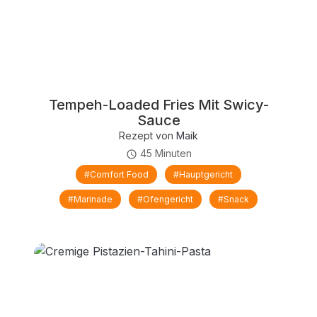
Tempeh-Loaded Fries Mit Swicy-
Sauce
Rezept von
Maik
45 Minuten
#comfort Food
#Hauptgericht
#Marinade
#Ofengericht
#Snack