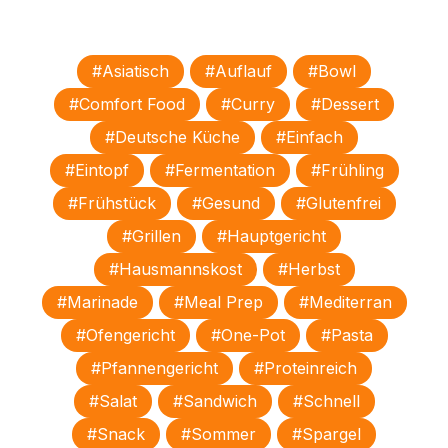
#asiatisch
#Auflauf
#Bowl
#comfort Food
#Curry
#Dessert
#deutsche Küche
#einfach
#Eintopf
#Fermentation
#Frühling
#Frühstück
#gesund
#glutenfrei
#Grillen
#Hauptgericht
#Hausmannskost
#Herbst
#Marinade
#Meal Prep
#mediterran
#Ofengericht
#One-Pot
#Pasta
#Pfannengericht
#proteinreich
#Salat
#Sandwich
#schnell
#Snack
#Sommer
#Spargel