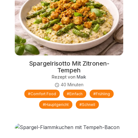
Spargelrisotto Mit Zitronen-
Tempeh
Rezept von
Maik
40 Minuten
#comfort Food
#einfach
#Frühling
#Hauptgericht
#schnell