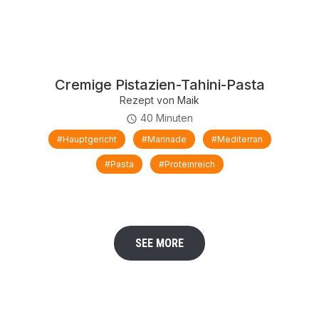
Cremige Pistazien-Tahini-Pasta
Rezept von
Maik
40 Minuten
#Hauptgericht
#Marinade
#mediterran
#Pasta
#proteinreich
SEE MORE