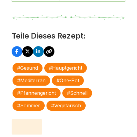
Teile Dieses Rezept:
#gesund
#Hauptgericht
#mediterran
#One-Pot
#Pfannengericht
#schnell
#Sommer
#vegetarisch