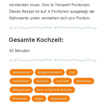
verstecken muss. Vive la Tempeh! Portionen:
Dieses Rezept ist auf 4 Portionen ausgelegt; die
Nährwerte unten verstehen sich pro Portion.
Gesamte Kochzeit:
45 Minuten
Abendessen
Budgetfreundlich
Chill
Gebratenes
Glücklich
Low Carb
Mediterran
Mittagessen
Reis- & Getreide & Bowls
Stündchen
Vegan
Vegetarisch