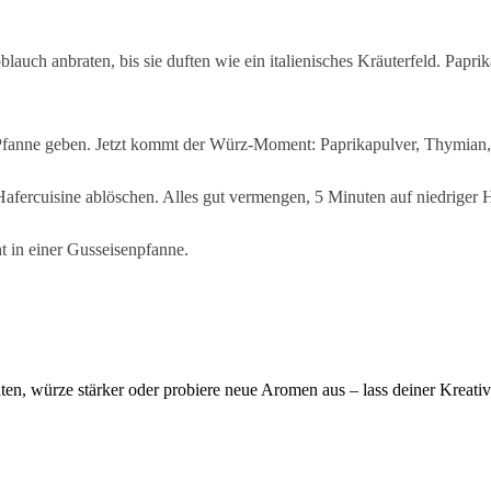
lauch anbraten, bis sie duften wie ein italienisches Kräuterfeld. Pap
Pfanne geben. Jetzt kommt der Würz-Moment: Paprikapulver, Thymian, S
afercuisine ablöschen. Alles gut vermengen, 5 Minuten auf niedriger H
ht in einer Gusseisenpfanne.
n, würze stärker oder probiere neue Aromen aus – lass deiner Kreativi