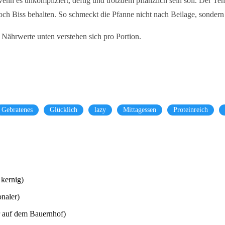
n es unkompliziert, deftig und trotzdem pflanzlich sein soll. Der Tem
h Biss behalten. So schmeckt die Pfanne nicht nach Beilage, sondern
e Nährwerte unten verstehen sich pro Portion.
Gebratenes
Glücklich
lazy
Mittagessen
Proteinreich
kernig)
onaler)
r auf dem Bauernhof)