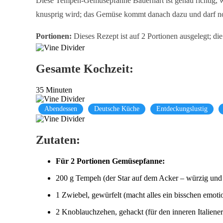
Diese Tempeh-Gemüsepfanne Bauernart ist genau richtig, wen
knusprig wird; das Gemüse kommt danach dazu und darf noc
Portionen:
Dieses Rezept ist auf 2 Portionen ausgelegt; di
Gesamte Kochzeit:
35 Minuten
Abendessen
Deutsche Küche
Entdeckungslustig
Zutaten:
Für 2 Portionen Gemüsepfanne:
200 g Tempeh (der Star auf dem Acker – würzig und 
1 Zwiebel, gewürfelt (macht alles ein bisschen emoti
2 Knoblauchzehen, gehackt (für den inneren Italiene