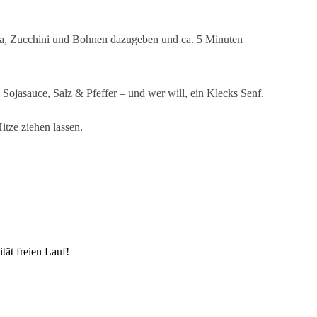
rika, Zucchini und Bohnen dazugeben und ca. 5 Minuten
ojasauce, Salz & Pfeffer – und wer will, ein Klecks Senf.
itze ziehen lassen.
tät freien Lauf!