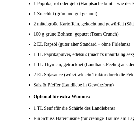
1 Paprika, rot oder gelb (Hauptsache bunt – wie der
1 Zucchini (grün und gut gelaunt)
2 mittelgroße Kartoffeln, gekocht und gewürfelt (Sät
100 g grüne Bohnen, geputzt (Team Crunch)
2 EL Rapsöl (guter alter Standard – ohne Firlefanz)
1 TL Paprikapulver, edelsüß (macht’s unauffällig sex
1 TL Thymian, getrocknet (Landhaus-Feeling aus de
2 EL Sojasauce (würzt wie ein Traktor durch die Felde
Salz & Pfeffer (Landliebe in Gewürzform)
Optional für extra Wumms:
1 TL Senf (für die Schärfe des Landlebens)
Ein Schuss Hafercuisine (für cremige Träume am Lag